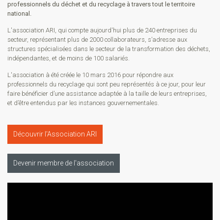
professionnels du déchet et du recyclage à travers tout le territoire
national.
L'association ARI, qui compte aujourd'hui plus de 240 entreprises du
secteur, représentant plus de 2000 collaborateurs, s’adresse aux
structures spécialisées dans le secteur de la transformation des déchets,
indépendantes, et de moins de 100 salariés.
L'association à été créée le 10 mars 2016 pour répondre aux
professionnels du recyclage qui sont peu représentés à ce jour, pour leur
faire bénéficier d’une assistance adaptée à la taille de leurs entreprises,
et d’être entendus par les instances gouvernementales.
Découvrir l'Association ARI
Devenir membre de l'association