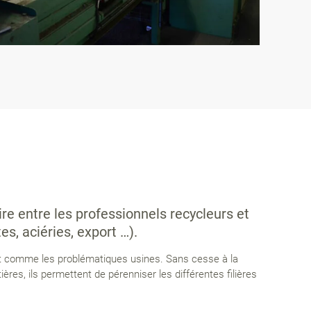
re entre les professionnels recycleurs et
es, aciéries, export …).
it comme les problématiques usines. Sans cesse à la
es, ils permettent de pérenniser les différentes filières