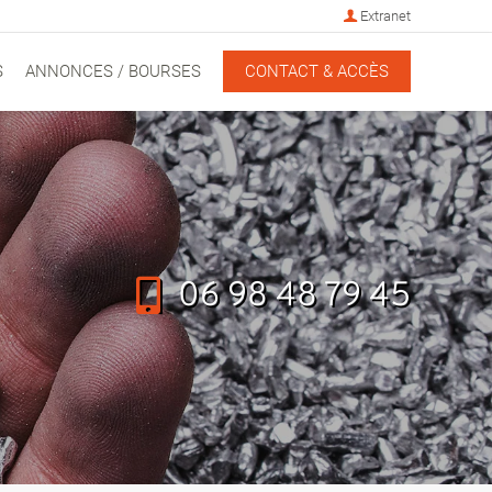
Extranet
S
ANNONCES / BOURSES
CONTACT & ACCÈS
06 98 48 79 45