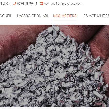
008 LYON
06 98 48 79 45
contact@ari-recyclage.com
CCUEIL
L’ASSOCIATION ARI
NOS MÉTIERS
LES ACTUALITÉ