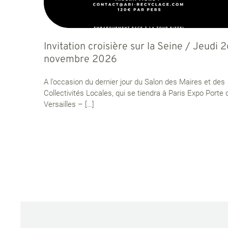
Invitation croisière sur la Seine / Jeudi 
novembre 2026
A l’occasion du dernier jour du Salon des Maires et des
Collectivités Locales, qui se tiendra à Paris Expo Porte 
Versailles –
[…]