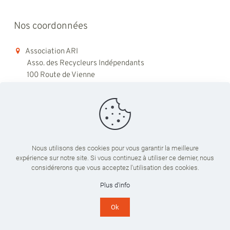
Nos coordonnées
Association ARI
Asso. des Recycleurs Indépendants
100 Route de Vienne
69008 Lyon
06 98 48 79 45
contact@ari-recyclage.com
Nous utilisons des cookies pour vous garantir la meilleure
expérience sur notre site. Si vous continuez à utiliser ce dernier, nous
Du lundi au vendredi
considérerons que vous acceptez l'utilisation des cookies.
09:00 - 18:00
Plus d'info
Ok
© 2024 ARI Recyclage. Tous droits réservés. Réalisé par
LICOM
Développement
|
Mentions légales
|
RGPD