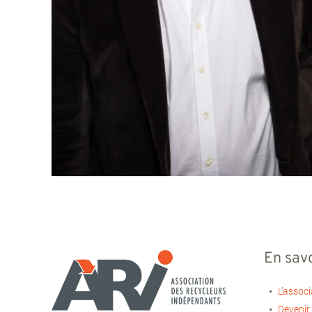
En savo
L’associ
Devenir