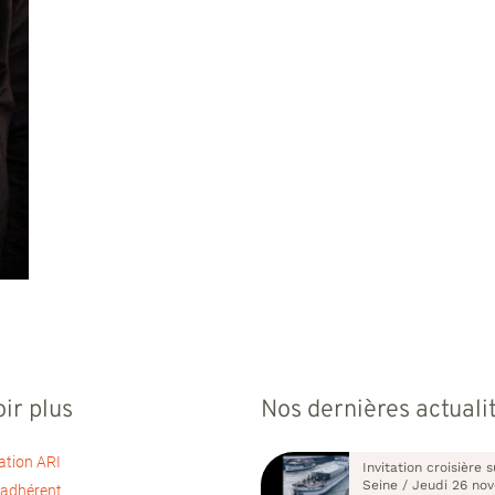
ir plus
Nos dernières actuali
ation ARI
Invitation croisière s
Seine / Jeudi 26 no
 adhérent