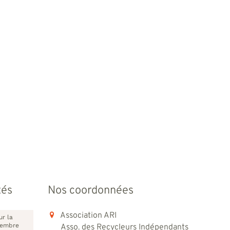
tés
Nos coordonnées
Association ARI
ur la
vembre
Asso. des Recycleurs Indépendants