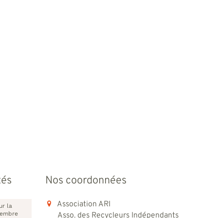
tés
Nos coordonnées
Association ARI
ur la
vembre
Asso. des Recycleurs Indépendants