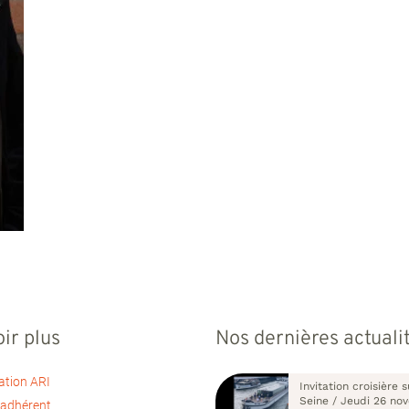
ir plus
Nos dernières actuali
ation ARI
Invitation croisière s
Seine / Jeudi 26 no
 adhérent