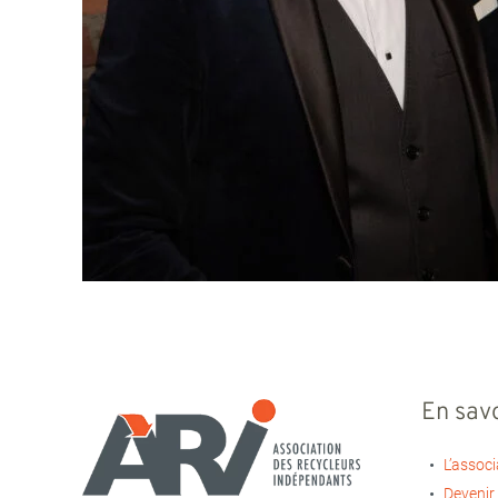
En savo
L’associ
Devenir