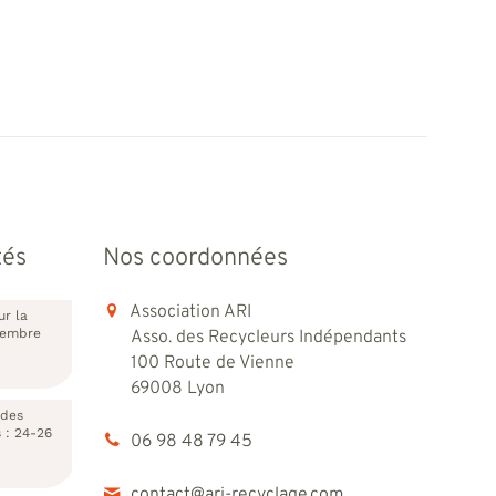
tés
Nos coordonnées
Association ARI
ur la
vembre
Asso. des Recycleurs Indépendants
100 Route de Vienne
69008 Lyon
 des
s : 24-26
06 98 48 79 45
contact@ari-recyclage.com