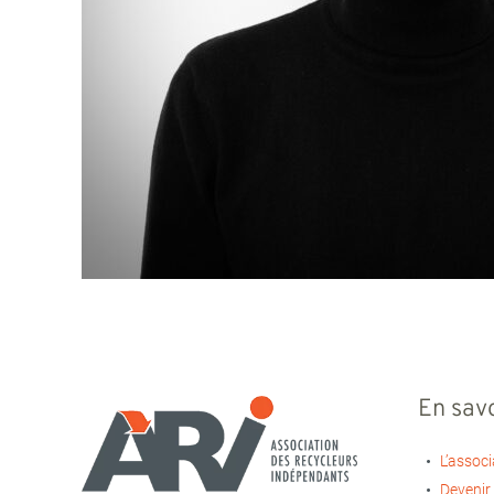
En savo
L’associ
Devenir