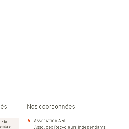
tés
Nos coordonnées
Association ARI
ur la
vembre
Asso. des Recycleurs Indépendants