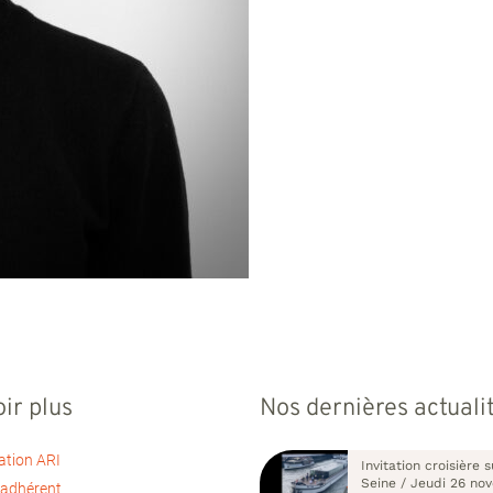
ir plus
Nos dernières actuali
ation ARI
Invitation croisière s
Seine / Jeudi 26 no
 adhérent