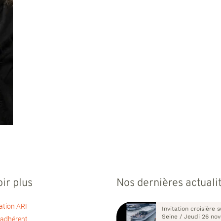
ir plus
Nos dernières actuali
ation ARI
Invitation croisière s
Seine / Jeudi 26 no
 adhérent