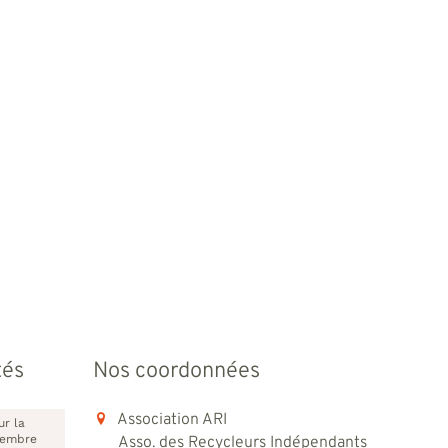
tés
Nos coordonnées
Association ARI
ur la
vembre
Asso. des Recycleurs Indépendants