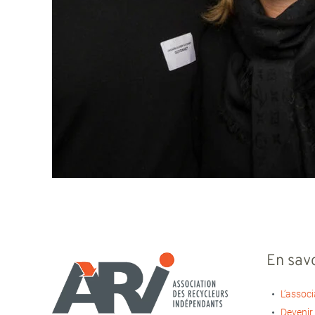
En savo
L’associ
Devenir