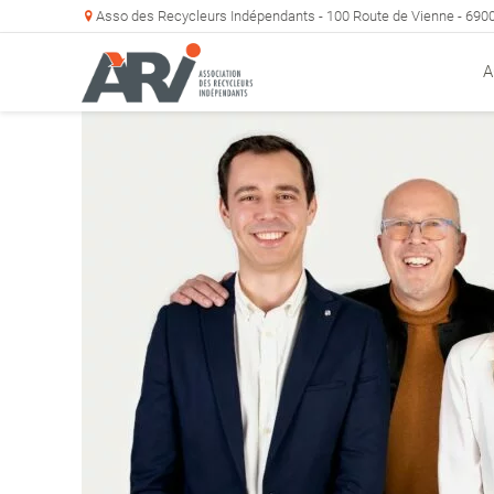
Asso des Recycleurs Indépendants - 100 Route de Vienne - 69
A