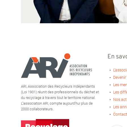
En savo
L’associ
Devenir
Les me
ARI, Association des Recycleurs Indépendants
(Loi 1901) réunit des professionnels du déchet et
Les diff
du recyclage à travers tout le territoire national.
Nos act
L''association ARI, compte aujourd'hui plus de
Les an
2000 collaborateurs.
Contact