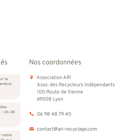
tés
Nos coordonnées
Association ARI
ur la
vembre
Asso. des Recycleurs Indépendants
100 Route de Vienne
69008 Lyon
 des
s : 24-26
06 98 48 79 45
contact@ari-recyclage.com
r notre