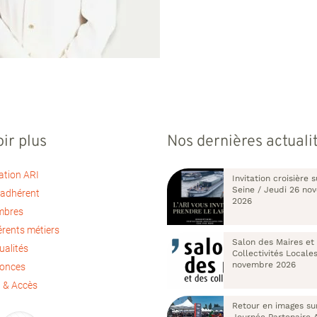
ir plus
Nos dernières actuali
ation ARI
Invitation croisière s
Seine / Jeudi 26 no
 adhérent
2026
mbres
érents métiers
Salon des Maires et
ualités
Collectivités Locale
novembre 2026
nonces
 & Accès
Retour en images su