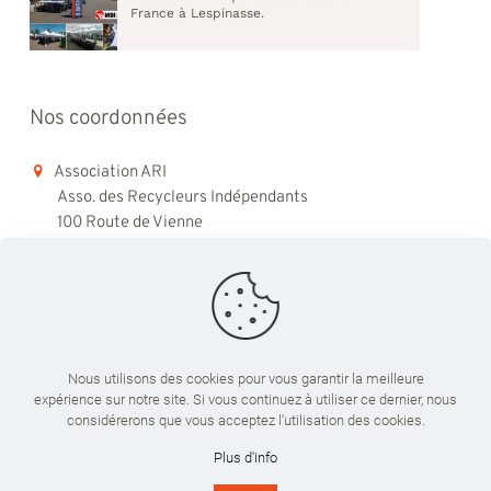
France à Lespinasse.
Nos coordonnées
Association ARI
Asso. des Recycleurs Indépendants
100 Route de Vienne
69008 Lyon
06 98 48 79 45
contact@ari-recyclage.com
Nous utilisons des cookies pour vous garantir la meilleure
expérience sur notre site. Si vous continuez à utiliser ce dernier, nous
Du lundi au vendredi
considérerons que vous acceptez l'utilisation des cookies.
09:00 - 18:00
Plus d'info