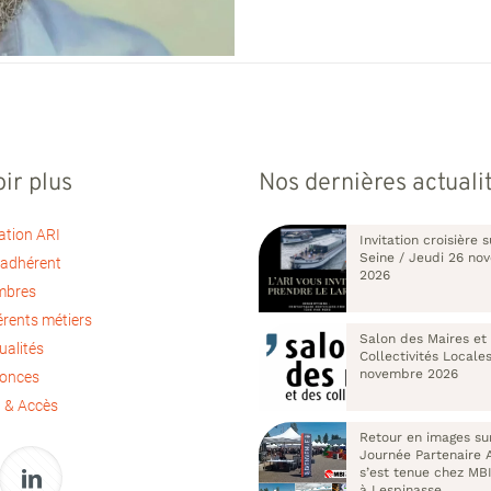
ir plus
Nos dernières actuali
ation ARI
Invitation croisière s
Seine / Jeudi 26 no
 adhérent
2026
mbres
érents métiers
Salon des Maires et
ualités
Collectivités Locale
novembre 2026
nonces
 & Accès
Retour en images su
Journée Partenaire 
s’est tenue chez MB
à Lespinasse.