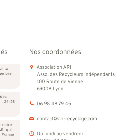
tés
Nos coordonnées
Association ARI
ur la
vembre
Asso. des Recycleurs Indépendants
100 Route de Vienne
69008 Lyon
 des
s : 24-26
06 98 48 79 45
contact@ari-recyclage.com
r notre
ARI qui
Du lundi au vendredi
I France